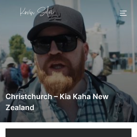
Aller
au
PERM
contenu
Christchurch – Kia Kaha New
Zealand